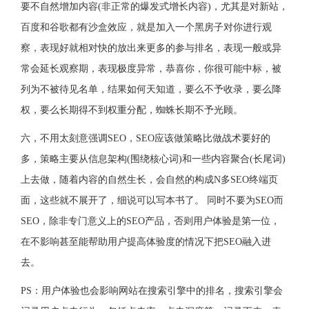
要不自然增加内容(非正常的爆发式增长内容)，尤其是对新站，
百度和谷歌都有沙盒效应，就是加入一个黑房子对你进行观
察，表现好就相对快的放出来更多的参与排名，表现一般或异
常会延长观察期，表现极度异常，恭喜你，你很可能中标，被
列为不被待见名单，结果如何天知道，要么不予收录，要么降
权，要么长期得不到权重分配，蜘蛛长期不予光顾。
六，不用太刻意强调SEO，SEO应该做策略比做战术要好的
多，策略主要从信息架构(围绕核心词)和一些内容聚合(长尾词)
上去做，随着内容的自然生长，会自然的构成N多SEO终端页
面，这些就不展开了，细说可以写本书了。 同时不要为SEO而
SEO，除非专门意义上的SEO产品，否则用户体验是第一位，
在不影响甚至能帮助用户提高体验度的情况下把SEO融入进
去。
PS：用户体验也会影响网站在搜索引擎中的排名，搜索引擎会