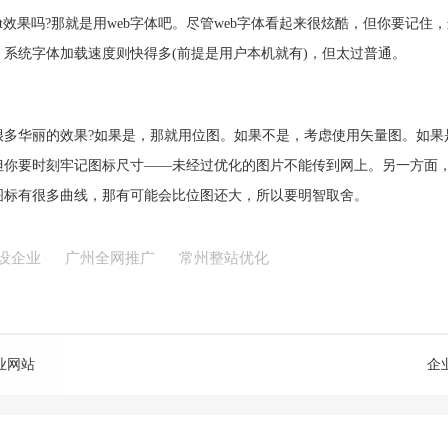
idot效果吗?那就是用web字体吧。尽管web字体看起来很炫酷，但你要
系统字体加载速度则快得多(前提是用户本机就有)，但太过普通。
华丽的效果?如果是，那就用位图。如果不是，考虑使用矢量图。如果是位图
。但你要时刻牢记图标尺寸——未经过优化的图片不能传到网上。另一方面
图标有很多曲线，那有可能会比位图还大，所以要明智取舍。
设企业
广州全网推广
常州整站优化
业网站
企