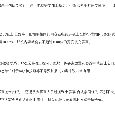
如果一句话要换行，你可能就需要加上断点。但断点使用时需要谨慎——
动设备上)是好事，但如果相同的内容在电视屏幕上也撑得满满的，貌似就
1000px，那么内容就会以不超过1000px的宽度填充屏幕。
此都紧密联系，那么必将难以控制。因此，将要素放置到容器中就会让它们
态单位对于logo和按钮等不需要扩展的内容来说非常有用。
幕(移动优先)，还是从大屏幕入手过渡到小屏幕(台式桌面优先)区别不
况下大家会从两方面同时着手，所以你还是要看哪种方式最适合你。