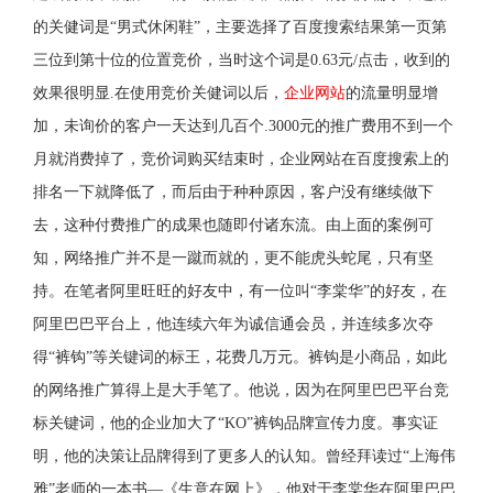
的关健词是“男式休闲鞋”，主要选择了百度搜索结果第一页第
三位到第十位的位置竞价，当时这个词是0.63元/点击，收到的
效果很明显.在使用竞价关健词以后，
企业网站
的流量明显增
加，未询价的客户一天达到几百个.3000元的推广费用不到一个
月就消费掉了，竞价词购买结束时，企业网站在百度搜索上的
排名一下就降低了，而后由于种种原因，客户没有继续做下
去，这种付费推广的成果也随即付诸东流。由上面的案例可
知，网络推广并不是一蹴而就的，更不能虎头蛇尾，只有坚
持。在笔者阿里旺旺的好友中，有一位叫“李棠华”的好友，在
阿里巴巴平台上，他连续六年为诚信通会员，并连续多次夺
得“裤钩”等关键词的标王，花费几万元。裤钩是小商品，如此
的网络推广算得上是大手笔了。他说，因为在阿里巴巴平台竞
标关键词，他的企业加大了“KO”裤钩品牌宣传力度。事实证
明，他的决策让品牌得到了更多人的认知。曾经拜读过“上海伟
雅”老师的一本书—《生意在网上》，他对于李棠华在阿里巴巴