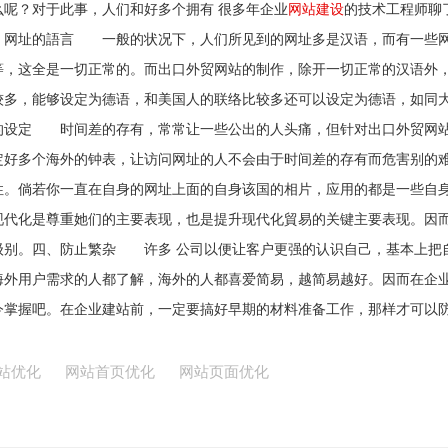
呢？对于此事，人们和好多个拥有 很多年企业
网站建设
的技术工程师聊
网址的語言 一般的状况下，人们所见到的网址多是汉语，而有一些网
等，这全是一切正常的。而出口外贸网站的制作，除开一切正常的汉语外
较多，能够设定为德语，和美国人的联络比较多还可以设定为德语，如同
的设定 时间差的存有，常常让一些公出的人头痛，但针对出口外贸网
定好多个海外的钟表，让访问网址的人不会由于时间差的存有而危害别
性。倘若你一直在自身的网址上面的自身该国的相片，应用的都是一些自
现代化是尊重她们的主要表现，也是提升现代化貿易的关键主要表现。因
级别。四、防止繁杂 许多 公司以便让客户更强的认识自己，基本上把
海外用户需求的人都了解，海外的人都喜爱简易，越简易越好。因而在企
今掌握吧。在企业建站前，一定要搞好早期的材料准备工作，那样才可以
站优化
网站首页优化
网站页面优化